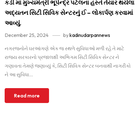
કડી માં મુખ્યમંત્રી ભૂપેન્દ્ર પટેલના હસ્તે તૈયાર થયેલા
અદ્યતન સિટી સિવિક સેન્ટરનું ઈ – લોકાર્પણ કરવામાં
આવ્યું.
December 25, 2024
by
kadinudarpannews
નગરજનોને ઘરઆંગણે એક જ સ્થળે સુવિધાઓ મળી રહે તે માટે
રાજ્ય સરકારનો પ્રજાલક્ષી અભિગમ સિટી સિવિક સેન્ટર ને
ગણાવતા તેમણે જણાવ્યું કે, સિટી સિવિક સેન્ટર બનવાથી નાગરીકો
ને આ સુવિધા...
Read more