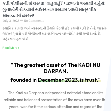
કડી પોલીસની શંકાસ્પદ ‘વાહવાહી’ પાછળનો અસલી ચહેરો:
ગુનાખોરી રોકવામાં સદંતર નાકામયાબ ખાખી માત્ર પીઠ
થાબડવામાં વ્યસ્ત!
July 2, 2026
No Comments
સ્થાનિક કાયદો અને વ્યવસ્થાની સ્થિતિ કેટલી હદે કથળી ચૂકી છે તેનો જીવતો-
જાગતો પુરાવો કડી પોલીસની સદંતર નિષ્ફળ કામગીરી પરથી મળી રહ્યો છે.
શહેરમાં વાહન ચોરો
Read More »
"The greatest asset of The KADI NU
DARPAN,
founded in
December 2023, is trust."
The Kadi nu Darpan's independent editorial stand and its
reliable and balanced presentation of the news have over the
years, won for it the serious attention and regard of the