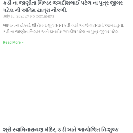
કડી ના જાણીતા બિલ્ડર જગદીશભાઈ પટેલ ના પુત્ર જીગર
પટેલ ની અંતિમ યાત્રા નીકળી.
July 10, 2026
No Comments
જાપાન ના ટોક્યો થી તેમના મૂળ વતન કડી ખાતે આજે લાવવામાં આવ્યા હતા.
કડી ના જાણીતા બિલ્ડર અને દાનવીર જગદીશ પટેલ ના પુત્ર જીગર પટેલ
Read More »
શ્રી સ્વામિનારાયણ મંદિર, કડી ખાતે આયોજિત નિઃશુલ્ક