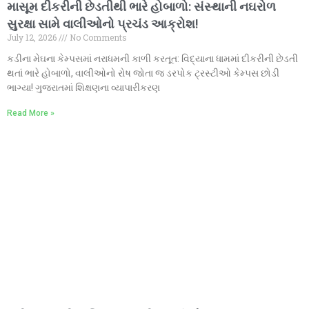
માસૂમ દીકરીની છેડતીથી ભારે હોબાળો: સંસ્થાની નઘરોળ
સુરક્ષા સામે વાલીઓનો પ્રચંડ આક્રોશ!
July 12, 2026
No Comments
કડીના મેઘના કેમ્પસમાં નરાધમની કાળી કરતૂત: વિદ્યાના ધામમાં દીકરીની છેડતી
થતાં ભારે હોબાળો, વાલીઓનો રોષ જોતા જ ડરપોક ટ્રસ્ટીઓ કેમ્પસ છોડી
ભાગ્યા! ગુજરાતમાં શિક્ષણના વ્યાપારીકરણ
Read More »