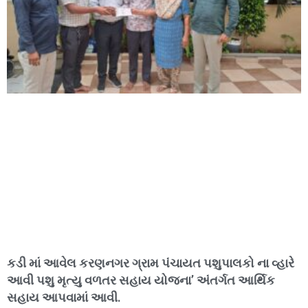
કડી માં આવેલ કરણનગર ગ્રામ પંચાયત પશુપાલકો ના વ્હારે
આવી પશુ મૃત્યુ વળતર સહાય યોજના’ અંતર્ગત આર્થિક
સહાય આપવામાં આવી.