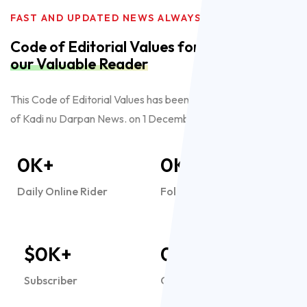
FAST AND UPDATED NEWS ALWAYS.!
Code of Editorial Values for
our Valuable Reader
This Code of Editorial Values has been adopted by the Editor
of Kadi nu Darpan News. on 1 December 2023.
0
K+
0
K+
Daily Online Rider
Followers
$
0
K+
0
Subscriber
Our Teem Member