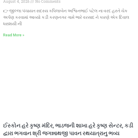
August 4, 2026
No Comments
👉 જીલ્લા પંચાયત સદસ્ય કપિલાબેન અશ્વિનભાઈ પટેલ ના વરદ હસ્તે ચેક
અર્પણ કરવામાં આવ્યો કડી કરણનગર ગામે ભારે વરસાદ ને કારણે એક દિવાલ
ધરાશયી ની
Read More »
ઈસ્કોન હરે કૃષ્ણ મંદિર, ભાડજની શાખા હરે કૃષ્ણ સેન્ટર, કડી
દ્વારા ભગવાન શ્રી જગન્નાથજી પાવન રથયાત્રાનુ ભવ્ય