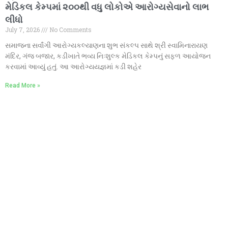
મેડિકલ કેમ્પમાં ૨૦૦થી વધુ લોકોએ આરોગ્યસેવાનો લાભ
લીધો
July 7, 2026
No Comments
સમાજના સર્વાંગી આરોગ્યકલ્યાણના શુભ સંકલ્પ સાથે શ્રી સ્વામિનારાયણ
મંદિર, ગંજ બજાર, કડીખાતે ભવ્ય નિઃશુલ્ક મેડિકલ કેમ્પનું સફળ આયોજન
કરવામાં આવ્યું હતું. આ આરોગ્યયજ્ઞમાં કડી શહેર
Read More »