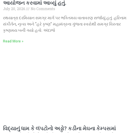
આયોજન કરવામાં આવ્યું હતું.
July 20, 2026
No Comments
રથયાત્રા દરમિયાન સમગ્ર માર્ગ પર ભક્તિમય વાતાવરણ સર્જાયું હતું. હરિનામ
સંકીર્તન, નૃત્ય અને “હરે કૃષ્ણ” મહામંત્રના ગુંજતા સ્વરોથી સમગ્ર વિસ્તાર
કૃષ્ણમય બની ગયો હતો. અંદાજે
Read More »
વિદ્યાનું ધામ કે લંપટોનો અડ્ડો? કડીના મેઘના કેમ્પસમાં