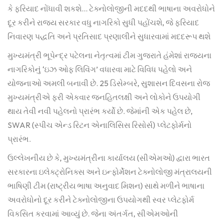
કે ફરિયાદ નોંધાવી શકશે… ટેક્નોલોજીની મદદથી ભાષાના અવરોધોને
દૂર કરીને રાજ્ય સરકાર વધુ નાગરિકો સુધી પહોંચશે, જે ફરિયાદ
નિવારણ પદ્ધતિ અને પ્રતિસાદ પ્રણાલીને સુધારવામાં મદદરૂપ થશે
મુખ્યમંત્રી ભૂપેન્દ્ર પટેલના નેતૃત્વમાં ટીમ ગુજરાતે હંમેશાં રાજ્યના
નાગરિકોનું ‘ઇઝ ઓફ લિવિંગ’ વધારવા માટે વિવિધ પહેલો અને
યોજનાઓ અમલી બનાવી છે. 25 ડિસેમ્બરે, સુશાસન દિવસના રોજ
મુખ્યમંત્રીએ ફરી એકવાર જનહિતલક્ષી અને લોકોને ઉપયોગી
થાય તેવી નવી પહેલનો પ્રારંભ કર્યો છે. જેમાંની એક પહેલ છે,
SWAR (સ્પીચ એન્ડ રિટન એનાલિસિસ રિસોર્સ) પ્લેટફોર્મનો
પ્રારંભ.
ઉલ્લેખનીય છે કે, મુખ્યમંત્રીના કાર્યાલય (સીએમઓ) દ્વારા ભારત
સરકારના ઇલેક્ટ્રોનિક્સ અને ઇન્ફોર્મેશન ટેક્નોલોજી મંત્રાલયની
ભાષિણી ટીમ (રાષ્ટ્રીય ભાષા અનુવાદ મિશન) સાથે મળીને ભાષાના
અવરોધોનો દૂર કરીને ટેક્નોલોજીના ઉપયોગથી સ્વર પ્લેટફોર્મ
વિકસિત કરવામાં આવ્યું છે. જેના અંતર્ગત, સીએમઓની