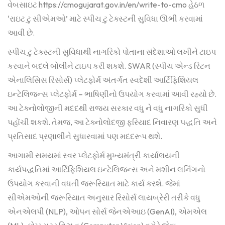
વેબસાઇટ
https://cmogujarat.gov.in/en/write-to-cmo
હેઠળ
‘રાઇટ ટુ સીએમઓ’ માટે સ્પીચ ટુ ટેક્સ્ટની સુવિધા ઊભી કરવામાં
આવી છે.
સ્પીચ ટુ ટેક્સ્ટની સુવિધાથી નાગરિકો પોતાના સંદેશાઓ લખીને ટાઇપ
કરવાને બદલે બોલીને ટાઇપ કરી શકશે. SWAR (સ્પીચ એન્ડ રિટન
એનાલિસિસ રિસોર્સ) પ્લેટફોર્મ અંતર્ગત સ્વદેશી આર્ટિફિશિયલ
ઇન્ટેલિજન્સ પ્લેટફોર્મ – ભાષિણીનો ઉપયોગ કરવામાં આવી રહ્યો છે.
આ ટેક્નોલોજીની મદદથી રાજ્ય સરકાર વધુ ને વધુ નાગરિકો સુધી
પહોંચી શકશે. તેમજ, આ ટેક્નોલોદજી ફરિયાદ નિવારણ પદ્ધતિ અને
પ્રતિસાદ પ્રણાલીને સુધારવામાં પણ મદદરૂપ થશે.
આગામી સમયમાં સ્વર પ્લેટફોર્મ મુખ્યમંત્રી કાર્યાલયની
કાર્યપદ્ધતિમાં આર્ટિફિશિયલ ઇન્ટેલિજન્સ અને મશીન લર્નિંગનો
ઉપયોગ કરવાની વધતી જરૂરિયાત માટે કાર્ય કરશે. જેમાં
સીએમઓની જરૂરિયાત અનુસાર રિસોર્સ લાયબ્રેરી તરીકે વધુ
એનએલપી (NLP), ઓપન સોર્સ જેનએઆઇ (GenAI), એમએલ