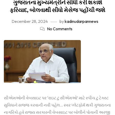
ગુજરાતના મુખ્યમંત્રીને સીધી કરી શકાશે
ફરિયાદ, બોલવાથી સીધો મેસેજ પહોંચી જશે
December 28, 2024
by
kadinudarpannews
No Comments
સીએમઓની વેબસાઇટ પર ‘રાઇટ ટુ સીએમઓ’ માટે સ્પીચ ટુ ટેક્સ્ટ
સુવિધાને સજ્જ કરવાની નવી પહેલ… સ્વર પ્લેટફોર્મ થકી ગુજરાતના
નાગરિકો હવે રાજ્ય સરકારની વેબસાઇટ પર બોલીને પોતાની અરજી