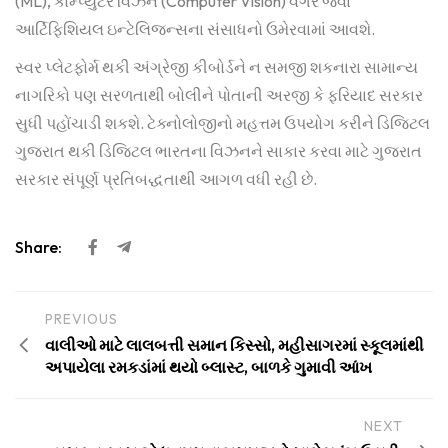
(ML), કોમ્પ્યુટર વિઝન (Computer Vision) વગેરે જેવા
આર્ટિફિશિયલ ઇન્ટેલિજન્સના સંસાધનો ઉમેરવામાં આવશે.
સ્વર પ્લેટફોર્મ થકી અંગ્રેજી કીબોર્ડને ન સમજી શકનારા સામાન્ય
નાગરિકો પણ સરળતાથી બોલીને પોતાની અરજી કે ફરિયાદ સરકાર
સુધી પહોંચાડી શકશે. ટેક્નોલોજીનો મહત્તમ ઉપયોગ કરીને ડિજિટલ
ગુજરાત થકી ડિજિટલ ભારતના વિઝનને સાકાર કરવા માટે ગુજરાત
સરકાર સંપૂર્ણ પ્રતિબદ્ધતાથી આગળ વધી રહી છે.
Share:
PREVIOUS
વાલીઓ માટે લાલબત્તી સમાન કિસ્સો, મહીસાગરમાં સ્કૂલમાંથી
અપાયેલા રમકડાંમાં થયો બ્લાસ્ટ, બાળકે ગુમાવી આંખ
NEXT