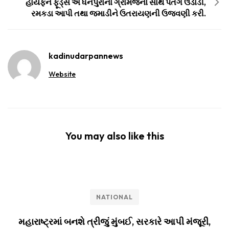
હાયફન ફૂડ્સ એ ધનપુરાના ગ્રામજનો સાથે પતંગ ઉડાડી,
રમકડા આપી તથા જમાડીને ઉતરાયણની ઉજવણી કરી.
kadinudarpannews
Website
You may also like this
NATIONAL
મહારાષ્ટ્રમાં બનશે ત્રીજું મુંબઈ, સરકારે આપી મંજૂરી,