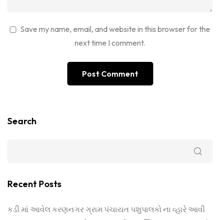
Save my name, email, and website in this browser for the
next time I comment.
Search
Recent Posts
કડી માં આવેલ કરણનગર ગ્રામ પંચાયત પશુપાલકો ના વ્હારે આવી