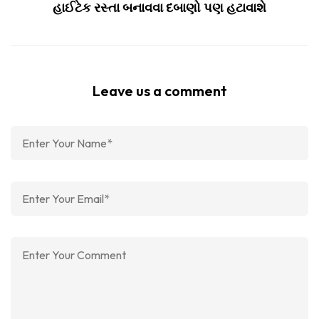
હાઈટેક રસ્તા બનાવવા દબાણો પણ હટાવાશે
Leave us a comment