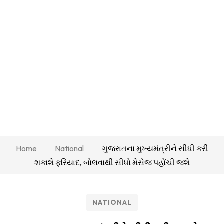
Home
National
ગુજરાતના મુખ્યમંત્રીને સીધી કરી
શકાશે ફરિયાદ, બોલવાથી સીધો મેસેજ પહોંચી જશે
NATIONAL