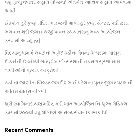
પશુ મૃત્યુ વળતર સહાય યોજના’ અંતર્ગત આર્થિક સહાય આપવામાં
આવી.
ઈસ્કોન હરે કૃષ્ણ મંદિર, ભાડજની શાખા હરે કૃષ્ણ સેન્ટર, કડી દ્વારા
ભગવાન શ્રી જગન્નાથજી પાવન રથયાત્રાનુ ભવ્ય આયોજન
કરવામાં આવ્યું હતું.
વિદ્યાનું ધામ કે લંપટોનો અડ્ડો? કડીના મેઘના કેમ્પસમાં માસૂમ
દીકરીની છેડતીથી ભારે હોબાળો: સંસ્થાની નઘરોળ સુરક્ષા સામે
વાલીઓનો પ્રચંડ આક્રોશ!
કડી ના જાણીતા બિલ્ડર જગદીશભાઈ પટેલ ના પુત્ર જીગર પટેલ ની
અંતિમ યાત્રા નીકળી.
શ્રી સ્વામિનારાયણ મંદિર, કડી ખાતે આયોજિત નિઃશુલ્ક મેડિકલ
કેમ્પમાં ૨૦૦થી વધુ લોકોએ આરોગ્યસેવાનો લાભ લીધો
Recent Comments